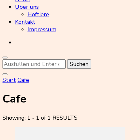
Über uns
Hoftiere
Kontakt
Impressum
Suchst
du
nach
Start
Cafe
etwas?
Cafe
Showing: 1 - 1 of 1 RESULTS